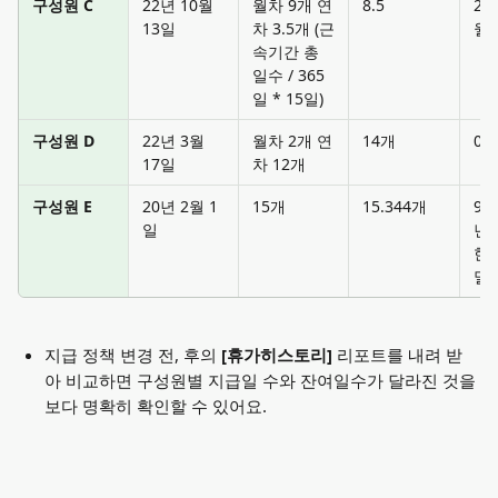
구성원 C
22년 10월 
월차 9개 연
8.5
2.
13일
차 3.5개 (근
월
속기간 총 
일수 / 365
일 * 15일)
구성원 D
22년 3월 
월차 2개 연
14개
0
17일
차 12개
구성원 E
20년 2월 1
15개
15.344개
9.
일
년
한 
멸
지급 정책 변경 전, 후의
 [휴가히스토리] 
리포트를 내려 받
아 비교하면 구성원별 지급일 수와 잔여일수가 달라진 것을 
보다 명확히 확인할 수 있어요.