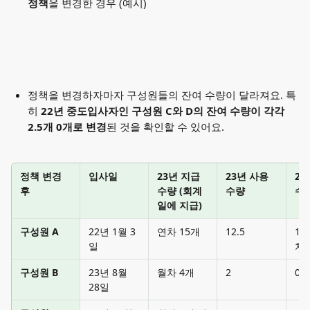
정책
을 변경한 경우 (예시)
정책을 변경하자마자 구성원들의 잔여 수량이 달라져요. 특
히 
22년 중도입사자인 구성원 C와 D의 잔여 수량이 각각 
2.5개 0개로 변경
된 것을 확인할 수 있어요.
정책 변경 
입사일
23년 지급 
23년 사용 
23
후
수량 (회계
수량
수
일에 지급)
구성원 A
22년 1월 3
연차 15개
12.5
1 
일
차
구성원 B
23년 8월 
월차 4개
2
0
28일