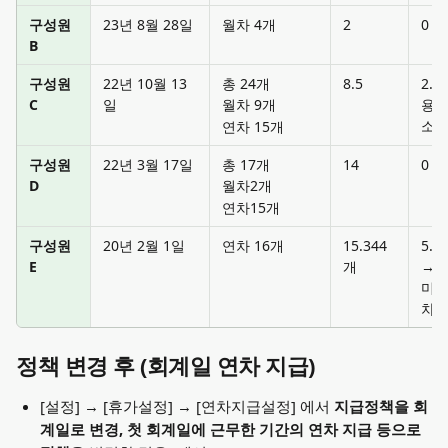
구성원 
23년 8월 28일
월차 4개
2
0
B
구성원 
22년 10월 13
총 24개 
8.5
2.5
C
일
용 
월차 9개 
소
연차 15개
구성원 
22년 3월 17일
총 17개 
14
0
D
월차2개 
연차15개
구성원 
20년 2월 1일
연차 16개
15.344
5.7
E
개
→ 2
미사
차
정책 변경 후 (회계일 연차 지급)
[설정] → [휴가설정] → [연차지급설정] 에서 
지급정책을 회
계일로 변경, 첫 회계일에 근무한 기간의 연차 지급 등으로 