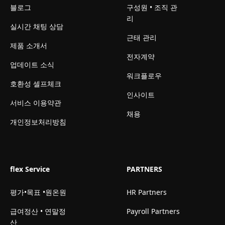
블로그
구성원 • 조직 관
리
실시간 채팅 상담
근태 관리
제품 소개서
전자계약
업데이트 소식
워크플로우
호환성 셀프체크
인사이트
서비스 이용약관
채용
개인정보처리방침
flex Service
PARTNERS
평가•목표 •원온원
HR Partners
급여정산 • 연말정
Payroll Partners
산