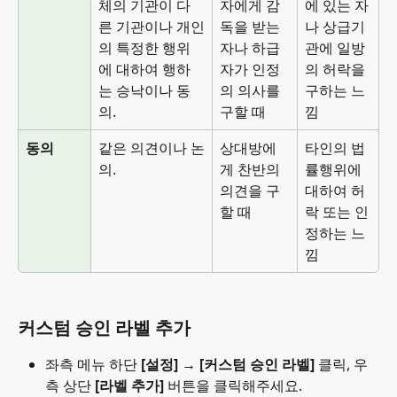
체의 기관이 다
자에게 감
에 있는 자
른 기관이나 개인
독을 받는
나 상급기
의 특정한 행위
자나 하급
관에 일방
에 대하여 행하
자가 인정
의 허락을 
는 승낙이나 동
의 의사를 
구하는 느
의.
구할 때
낌
동의
같은 의견이나 논
상대방에
타인의 법
의.
게 찬반의 
률행위에 
의견을 구
대하여 허
할 때
락 또는 인
정하는 느
낌
커스텀 승인 라벨 추가
좌측 메뉴 하단 
[설정] → [커스텀 승인 라벨] 
클릭, 우
측 상단 
[라벨 추가]
 버튼을 클릭해주세요.