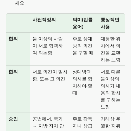
세요
사전적정의
의미(법률
통상적인 
용어)
사용
협의
둘 이상의 사람
주로 상대
대등한 위
이 서로 협력하
방의 의견
치에서 의
여 의논함
을 구할 때
견을 교환
하는 느낌
합의
서로 의견이 일치
상대방과 
서로 다른 
함. 또는 그 의견
의사를 합
둘이상의 
치해야 할 
의사가 내
때
용의 합치
를 구하는 
느낌
승인
공법에서, 국가
주로 감독
거래상 우
나 지방 자치 단
자나 상급
월한 지위