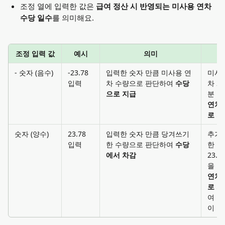
조정 열에 입력한 값은 
급여 정산 시 반영되는 미사용 연차 
수당 일수
를 의미해요. 
조정 입력 값
예시
의미
- 숫자 (음수)
-23.78 
입력한 숫자 만큼 미사용 연
미사
입력
차 수량으로 판단하여 
수당
차 23
으로 지급
분 을
연차
로 지
숫자 (양수)
23.78 
입력한 숫자 만큼 당겨쓰기 
추가
입력
한 수량으로 판단하여 
수당
한 연
에서 차감
23.7
을 
연차
로 차
여 
이 